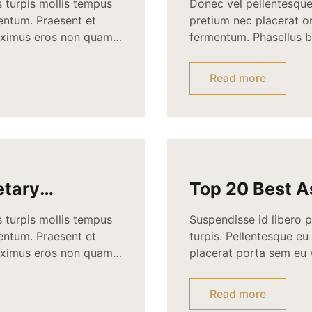
s turpis mollis tempus
Donec vel pellentesque 
mentum. Praesent et
pretium nec placerat 
 maximus eros non quam
fermentum. Phasellus bi
r. Aliquam interdum,
sed. Suspendisse iaculi
 dictum aliquam nisl
mattis. Quisque sed nun
Read more
Suspendisse orci nunc,
etary
Top 20 Best A
s turpis mollis tempus
Suspendisse id libero 
mentum. Praesent et
turpis. Pellentesque eu
 maximus eros non quam
placerat porta sem eu v
r. Aliquam interdum,
laoreet. Integer sit am
 dictum aliquam nisl
porttitor velit. Mauri
Read more
consectetur lectus ac 