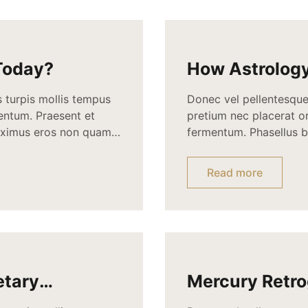
 Today?
How Astrolog
s turpis mollis tempus
Donec vel pellentesque 
mentum. Praesent et
pretium nec placerat 
 maximus eros non quam
fermentum. Phasellus bi
r. Aliquam interdum,
sed. Suspendisse iaculi
 dictum aliquam nisl
mattis. Quisque sed nun
Read more
Suspendisse orci nunc,
etary
Mercury Retro