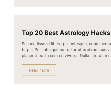
Top 20 Best Astrology Hacks
Suspendisse id libero pellentesque, condiment
turpis. Pellentesque eu tortor ut orci rhoncus 
placerat porta sem eu viverra. Nulla interdum n
laoreet. Integer sit amet dolor ac lectus semper 
porttitor velit. Mauris commodo nunc neque. Se
Read more
consectetur lectus ac feugiat. Nullam et cursu