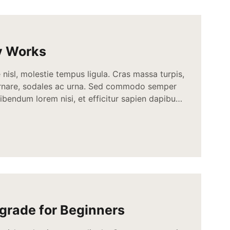
y Works
nisl, molestie tempus ligula. Cras massa turpis,
ornare, sodales ac urna. Sed commodo semper
bendum lorem nisi, et efficitur sapien dapibus
s erat ut enim tincidunt, vitae bibendum lorem
c quis nisi aliquam dictum at ac velit.
 condimentum sit […]
grade for Beginners