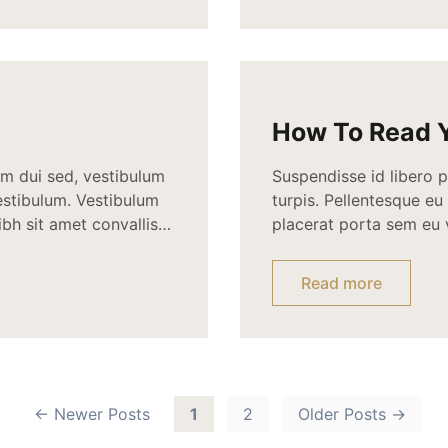
How To Read Y
um dui sed, vestibulum
Suspendisse id libero 
vestibulum. Vestibulum
turpis. Pellentesque eu
ibh sit amet convallis
placerat porta sem eu v
mollis. Proin et
laoreet. Integer sit am
d hendrerit
porttitor velit. Mauri
Read more
s quam. […]
consectetur lectus ac 
←
Newer
Posts
1
2
Older
Posts
→