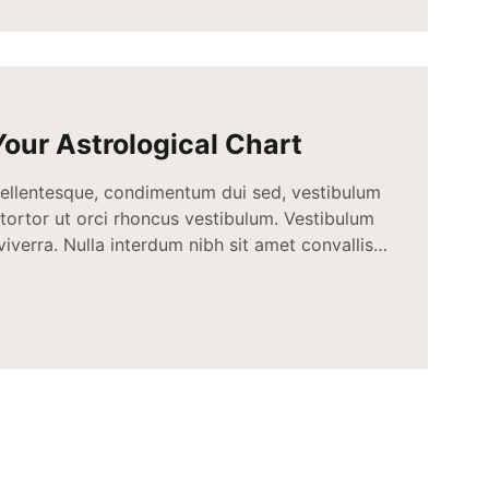
our Astrological Chart
pellentesque, condimentum dui sed, vestibulum
 tortor ut orci rhoncus vestibulum. Vestibulum
iverra. Nulla interdum nibh sit amet convallis
et dolor ac lectus semper mollis. Proin et
s commodo nunc neque. Sed hendrerit
feugiat. Nullam et cursus quam. […]