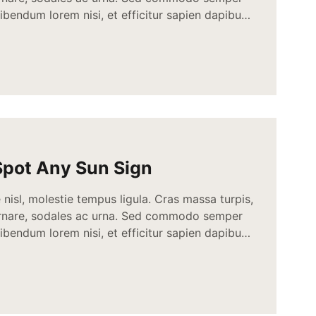
bendum lorem nisi, et efficitur sapien dapibus
s erat ut enim tincidunt, vitae bibendum lorem
c quis nisi aliquam dictum at ac velit.
 condimentum sit […]
Spot Any Sun Sign
nisl, molestie tempus ligula. Cras massa turpis,
ornare, sodales ac urna. Sed commodo semper
bendum lorem nisi, et efficitur sapien dapibus
s erat ut enim tincidunt, vitae bibendum lorem
c quis nisi aliquam dictum at ac velit.
 condimentum sit […]