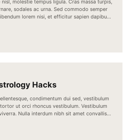
nisl, molestie tempus ligula. Cras massa turpis,
ornare, sodales ac urna. Sed commodo semper
bendum lorem nisi, et efficitur sapien dapibus
s erat ut enim tincidunt, vitae bibendum lorem
c quis nisi aliquam dictum at ac velit.
 condimentum sit […]
strology Hacks
pellentesque, condimentum dui sed, vestibulum
 tortor ut orci rhoncus vestibulum. Vestibulum
iverra. Nulla interdum nibh sit amet convallis
et dolor ac lectus semper mollis. Proin et
s commodo nunc neque. Sed hendrerit
feugiat. Nullam et cursus quam. […]