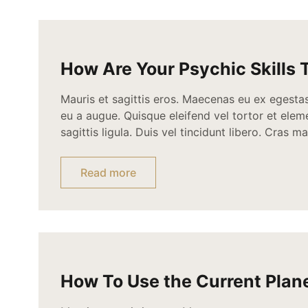
How Are Your Psychic Skills
Mauris et sagittis eros. Maecenas eu ex egesta
eu a augue. Quisque eleifend vel tortor et ele
sagittis ligula. Duis vel tincidunt libero. Cras
convallis consectetur. Proin sed dignissim dolo
tortor a viverra convallis, mi nisl congue lacus,
Read more
neque vitae magna. […]
How To Use the Current Plan
Positions