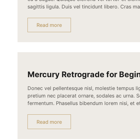
sagittis ligula. Duis vel tincidunt libero. Cras
convallis consectetur. Proin sed dignissim dolo
tortor a viverra convallis, mi nisl congue lacus,
Read more
neque vitae magna. […]
Mercury Retrograde for Begi
Donec vel pellentesque nisl, molestie tempus li
pretium nec placerat ornare, sodales ac urna
fermentum. Phasellus bibendum lorem nisi, et ef
sed. Suspendisse iaculis erat ut enim tincidunt
mattis. Quisque sed nunc quis nisi aliquam dictu
Read more
Suspendisse orci nunc, condimentum sit […]