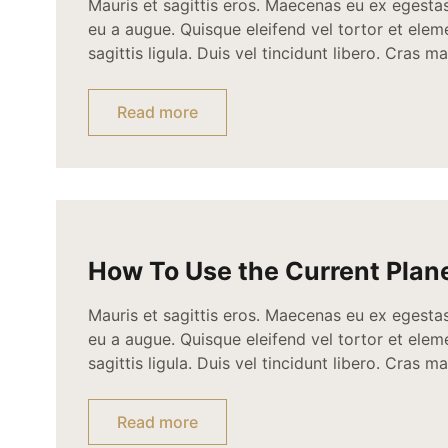
Mauris et sagittis eros. Maecenas eu ex egesta
eu a augue. Quisque eleifend vel tortor et ele
sagittis ligula. Duis vel tincidunt libero. Cras
convallis consectetur. Proin sed dignissim dolo
tortor a viverra convallis, mi nisl congue lacus,
Read more
neque vitae magna. […]
How To Use the Current Plan
Positions
Mauris et sagittis eros. Maecenas eu ex egesta
eu a augue. Quisque eleifend vel tortor et ele
sagittis ligula. Duis vel tincidunt libero. Cras
convallis consectetur. Proin sed dignissim dolo
tortor a viverra convallis, mi nisl congue lacus,
Read more
neque vitae magna. […]