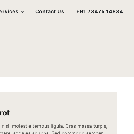
ervices
Contact Us
+91 73475 14834
rot
nisl, molestie tempus ligula. Cras massa turpis,
ornare, sodales ac urna. Sed commodo semper