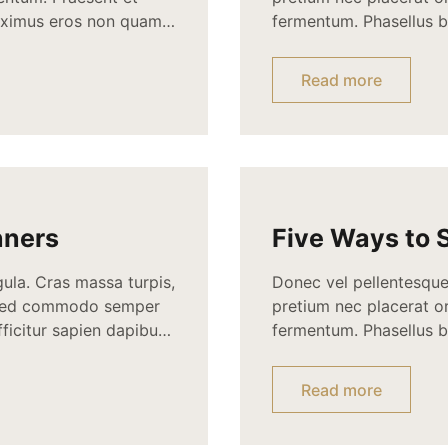
 maximus eros non quam
fermentum. Phasellus bi
r. Aliquam interdum,
sed. Suspendisse iaculi
 dictum aliquam nisl
mattis. Quisque sed nun
Read more
Suspendisse orci nunc,
nners
Five Ways to 
gula. Cras massa turpis,
Donec vel pellentesque 
. Sed commodo semper
pretium nec placerat 
ficitur sapien dapibus
fermentum. Phasellus bi
, vitae bibendum lorem
sed. Suspendisse iaculi
m at ac velit.
mattis. Quisque sed nun
Read more
Suspendisse orci nunc,