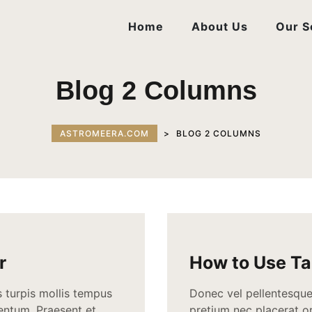
Home
About Us
Our S
Blog 2 Columns
ASTROMEERA.COM
>
BLOG 2 COLUMNS
r
How to Use Ta
s turpis mollis tempus
Donec vel pellentesque 
mentum. Praesent et
pretium nec placerat 